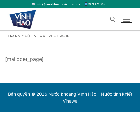
Chuyển
info@nuockhoangvinhhao.com
0933.471.816.
đến
nội
dung
TRANG CHỦ
MAILPOET PAGE
Tìm kiếm cho:
[mailpoet_page]
Bản quyền © 2026 Nước khoáng Vĩnh Hảo – Nước tinh khiết
Vihawa