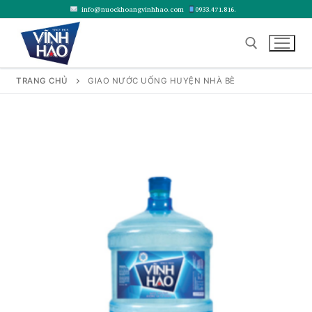
Chuyển
info@nuockhoangvinhhao.com
0933.471.816.
đến
nội
dung
TRANG CHỦ
GIAO NƯỚC UỐNG HUYỆN NHÀ BÈ
Tìm kiếm cho: