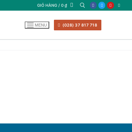
GIỎ HÀNG
/
0
₫
(028) 37 817 718
MENU
Tìm kiếm cho: