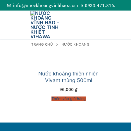
Chuyển
✉ info@nuockhoangvinhhao.com 📱0933.471.816.
đến
nội
dung
TRANG CHỦ
NƯỚC KHOÁNG
Nước khoáng thiên nhiên
Vivant thùng 500ml
96,000
₫
Thêm vào giỏ hàng