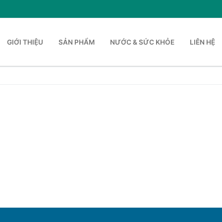
GIỚI THIỆU
SẢN PHẨM
NƯỚC & SỨC KHỎE
LIÊN HỆ